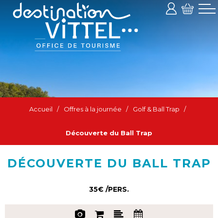
Accueil
/
Offres à la journée
/
Golf & Ball Trap
/
Découverte du Ball Trap
DÉCOUVERTE DU BALL TRAP
35€
/PERS.