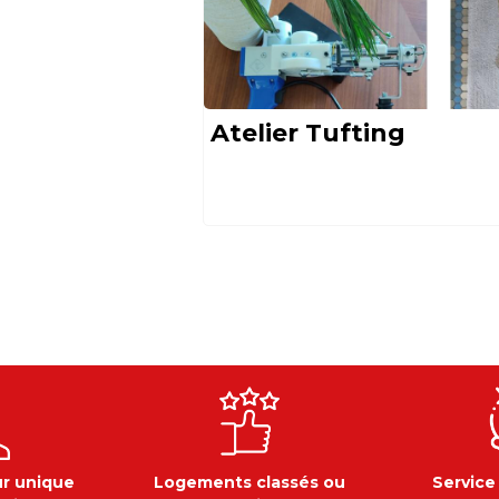
Atelier Tufting
ur unique
Logements classés ou
Service