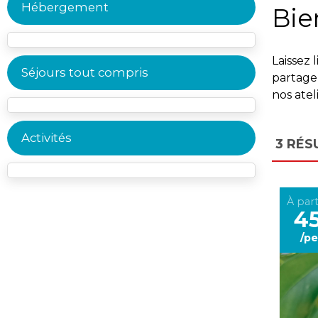
Hébergement
Bie
Laissez 
Séjours tout compris
partage,
nos atel
Activités
3
RÉS
À part
4
/pe