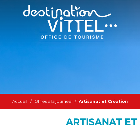
Accueil
/
Offres à la journée
/
Artisanat et Création
ARTISANAT ET