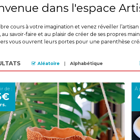
nvenue dans l'espace Arti
libre cours à votre imagination et venez réveiller l’artis
 au savoir-faire et au plaisir de créer de ses propres ma
iers vous ouvrent leurs portes pour une parenthèse créat
ULTATS
Aléatoire
Alphabétique
ir de :
À 
5€
rs.