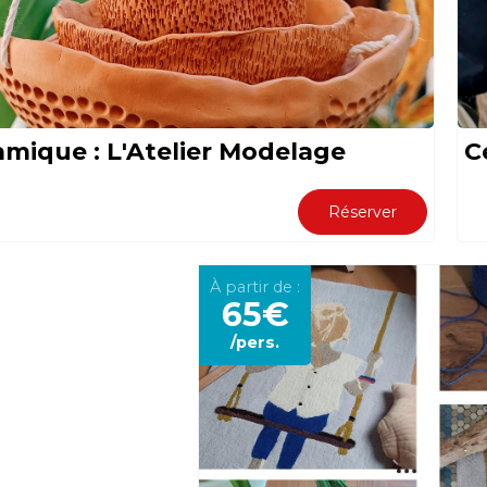
amique : L'Atelier Modelage
C
Réserver
À partir de :
65€
/pers.