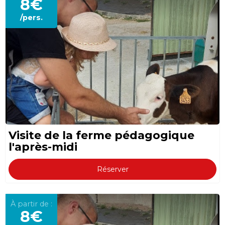
8€
/pers.
Visite de la ferme pédagogique
l'après-midi
Réserver
À partir de :
8€