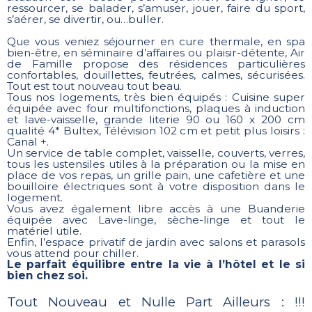
ressourcer, se balader, s’amuser, jouer, faire du sport,
s’aérer, se divertir, ou…buller.
Que vous veniez séjourner en cure thermale, en spa
bien-être, en séminaire d’affaires ou plaisir-détente, Air
de Famille propose des résidences particulières
confortables, douillettes, feutrées, calmes, sécurisées.
Tout est tout nouveau tout beau.
Tous nos logements, très bien équipés : Cuisine super
équipée avec four multifonctions, plaques à induction
et lave-vaisselle, grande literie 90 ou 160 x 200 cm
qualité 4* Bultex, Télévision 102 cm et petit plus loisirs :
Canal +.
Un service de table complet, vaisselle, couverts, verres,
tous les ustensiles utiles à la préparation ou la mise en
place de vos repas, un grille pain, une cafetière et une
bouilloire électriques sont à votre disposition dans le
logement.
Vous avez également libre accès à une Buanderie
équipée avec Lave-linge, sèche-linge et tout le
matériel utile.
Enfin, l’espace privatif de jardin avec salons et parasols
vous attend pour chiller.
Le parfait équilibre entre la vie à l’hôtel et le si
bien chez soi.
Tout Nouveau et Nulle Part Ailleurs : !!!