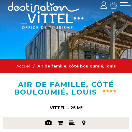
Accueil
/
Air de famille, côté bouloumié, louis
AIR DE FAMILLE, CÔTÉ
BOULOUMIÉ, LOUIS
VITTEL
25
M²