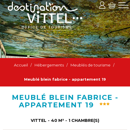
Accueil
/
Hébergements
/
Meublés de tourisme
/
Meublé blein fabrice - appartement 19
MEUBLÉ BLEIN FABRICE -
APPARTEMENT 19
VITTEL
40
M²
1
CHAMBRE(S)