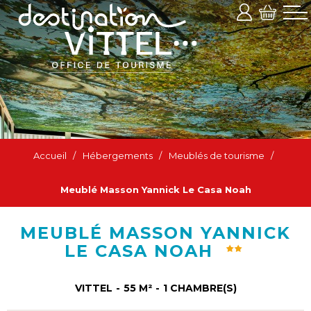
Accueil
/
Hébergements
/
Meublés de tourisme
/
Meublé Masson Yannick Le Casa Noah
MEUBLÉ MASSON YANNICK
LE CASA NOAH
VITTEL
55
M²
1
CHAMBRE(S)