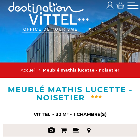
Accueil
/
Meublé mathis lucette - noisetier
MEUBLÉ MATHIS LUCETTE -
NOISETIER
VITTEL
32
M²
1
CHAMBRE(S)