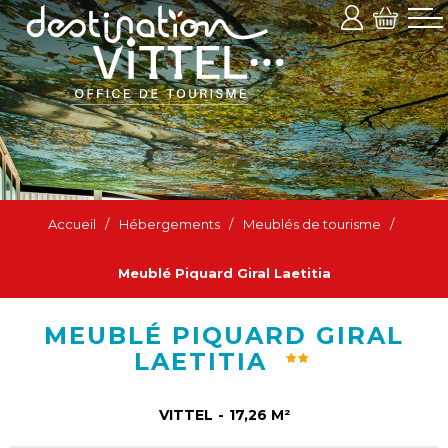
Accueil
/
Hébergements
/
Meublés de tourisme
/
Meublé Piquard Giral Laetitia
MEUBLÉ PIQUARD GIRAL
LAETITIA
VITTEL
17,26
M²