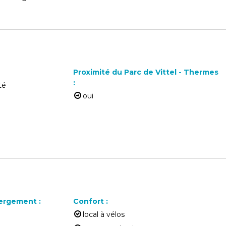
Proximité du Parc de Vittel - Thermes
:
té
oui
ébergement
:
Confort
:
local à vélos