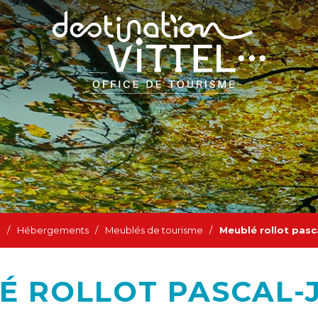
l
/
Hébergements
/
Meublés de tourisme
/
Meublé rollot pasc
É ROLLOT PASCAL-