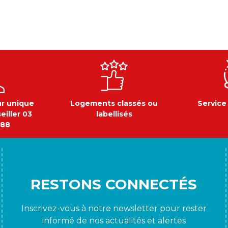
ur unique
Logements classés ou
Service
eiller 03
labellisés
 88
RESTONS CONNECTÉS
Inscrivez-vous à notre newsletter pour rester
informé de nos actualités et alertes