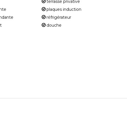
terrasse privative
nte
plaques induction
endante
réfrigérateur
t
douche