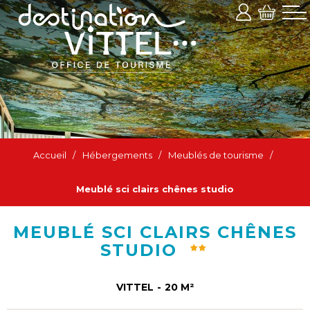
Accueil
/
Hébergements
/
Meublés de tourisme
/
Meublé sci clairs chênes studio
MEUBLÉ SCI CLAIRS CHÊNES
STUDIO
VITTEL
20
M²