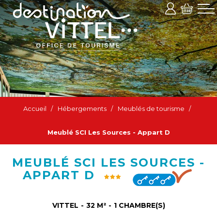
Accueil
/
Hébergements
/
Meublés de tourisme
/
Meublé SCI Les Sources - Appart D
MEUBLÉ SCI LES SOURCES -
APPART D
VITTEL
32
M²
1
CHAMBRE(S)