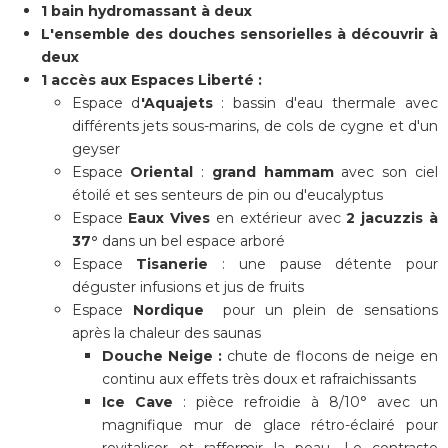
1 bain hydromassant à deux
L'ensemble des douches sensorielles à découvrir à
deux
1 accès aux Espaces Liberté :
Espace d
'Aquajets
: bassin d'eau thermale avec
différents jets sous-marins, de cols de cygne et d'un
geyser
Espace
Oriental
:
grand hammam
avec son ciel
étoilé et ses senteurs de pin ou d'eucalyptus
Espace
Eaux Vives
en extérieur avec
2 jacuzzis à
37°
dans un bel espace arboré
Espace
Tisanerie
: une pause détente pour
déguster infusions et jus de fruits
Espace
Nordique
pour un plein de sensations
après la chaleur des saunas
Douche Neige :
chute de flocons de neige en
continu aux effets très doux et rafraichissants
Ice Cave
: pièce refroidie à 8/10° avec un
magnifique mur de glace rétro-éclairé pour
revitaliser et raffermir la peau. Le contraste